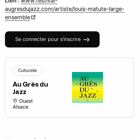
Lien :
www.festival-
augresdujazz.com/artiste/louis-matute-large-
ensemble
Se connecter pour s’inscrire
Culturelle
Au Grès du
Jazz
Ouest
Alsace