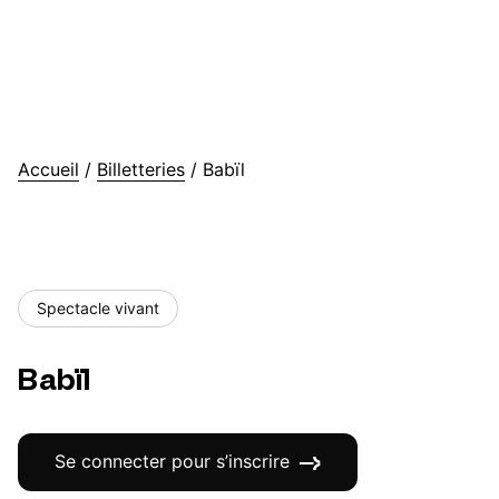
Accueil
/
Billetteries
/
Babïl
Spectacle vivant
Babïl
Se connecter pour s’inscrire