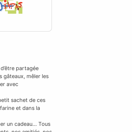
e d’être partagée
s gâteaux, mêler les
ser avec
petit sachet de ces
 farine et dans la
nner un cadeau... Tous
ents, nos amitiés, nos