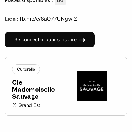
Places disponibles :
80
Lien :
fb.me/e/8aQ77UNgw
Se connecter pour s’inscrire
Culturelle
Cie
Mademoiselle
Sauvage
Grand Est