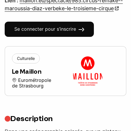
Lien :
maillon.eu/spectacle/985.circus-remake--
maroussia-diaz-verbeke-le-troisieme-cirque
Se connecter pour s’inscrire
Culturelle
Le Maillon
Eurométropole
de Strasbourg
Description