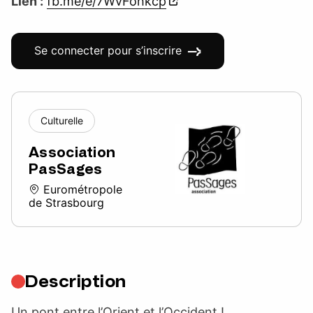
Lien :
fb.me/e/7WvFohkcp
Se connecter pour s’inscrire
Culturelle
Association
PasSages
Eurométropole
de Strasbourg
Description
Un pont entre l’Orient et l’Occident !