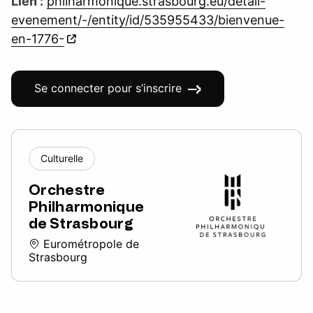
Lien :
philharmonique.strasbourg.eu/detail-
evenement/-/entity/id/535955433/bienvenue-
en-1776-
Se connecter pour s’inscrire
Culturelle
Orchestre
Philharmonique
de Strasbourg
Eurométropole de
Strasbourg