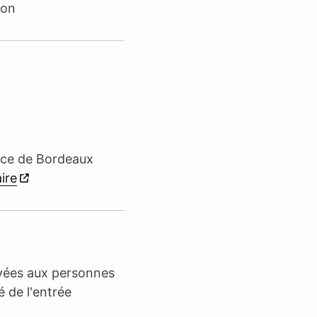
ion
lace de Bordeaux
aire
rvées aux personnes
é de l'entrée