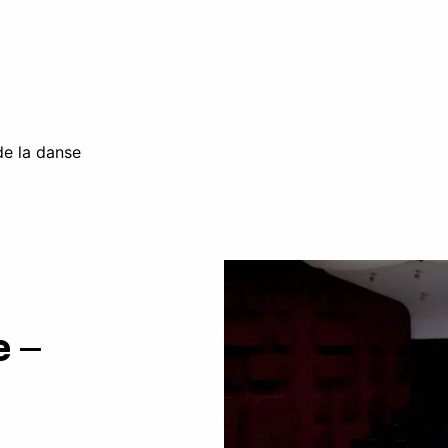
de la danse
 –