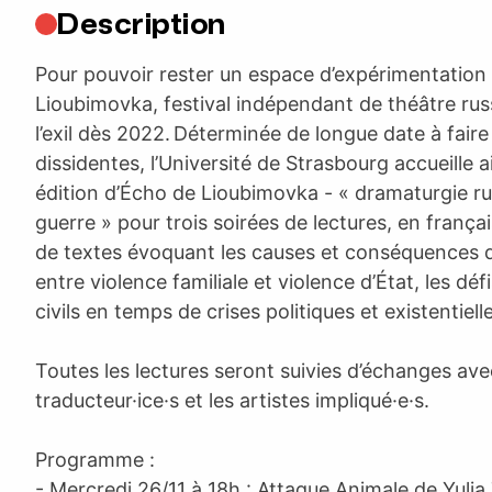
Description
Pour pouvoir rester un espace d’expérimentation 
Lioubimovka, festival indépendant de théâtre rus
l’exil dès 2022. Déterminée de longue date à fair
dissidentes, l’Université de Strasbourg accueille a
édition d’Écho de Lioubimovka - « dramaturgie r
guerre » pour trois soirées de lectures, en français
de textes évoquant les causes et conséquences de 
entre violence familiale et violence d’État, les déf
civils en temps de crises politiques et existentiell
Toutes les lectures seront suivies d’échanges avec 
traducteur·ice·s et les artistes impliqué·e·s.
Programme :
- Mercredi 26/11 à 18h : Attaque Animale de Yulia