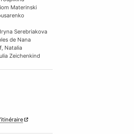
tiom Materinski
iousarenko
Iryna Serebriakova
bles de Nana
, Natalia
ulia Zeichenkind
’itinéraire