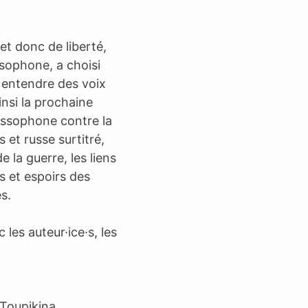
et donc de liberté,
sophone, a choisi
e entendre des voix
insi la prochaine
ussophone contre la
 et russe surtitré,
la guerre, les liens
is et espoirs des
es.
les auteur·ice·s, les
 Toupikina