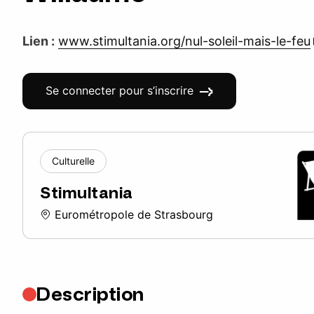
Lien :
www.stimultania.org/nul-soleil-mais-le-feu
Se connecter pour s’inscrire
Culturelle
Stimultania
Eurométropole de Strasbourg
Description