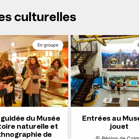
es culturelles
En groupe
e guidée du Musée
Entrées au Mus
toire naturelle et
jouet
thnographie de
Région de Colm