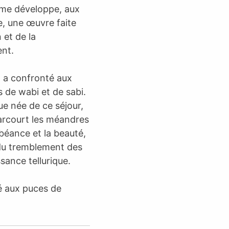
ume développe, aux
, une œuvre faite
 et de la
ent.
l a confronté aux
s de wabi et de sabi.
e née de ce séjour,
 parcourt les méandres
 béance et la beauté,
 du tremblement des
sance tellurique.
é aux puces de