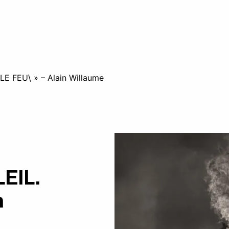
LE FEU\ » – Alain Willaume
EIL.
n