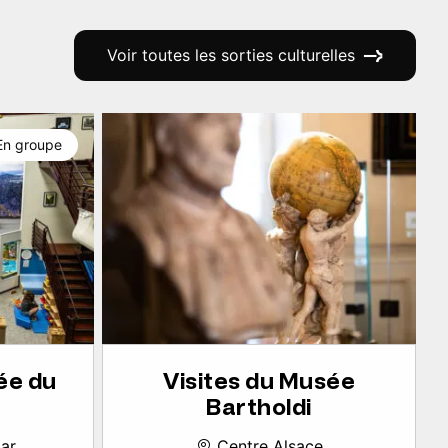
Voir toutes les sorties culturelles
En groupe
ée du
Visites du Musée
Bartholdi
ar
Centre Alsace