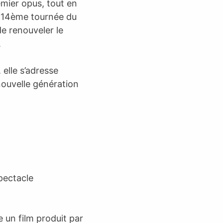
remier opus, tout en
a 14ème tournée du
e renouveler le
.
, elle s’adresse
nouvelle génération
spectacle
 un film produit par