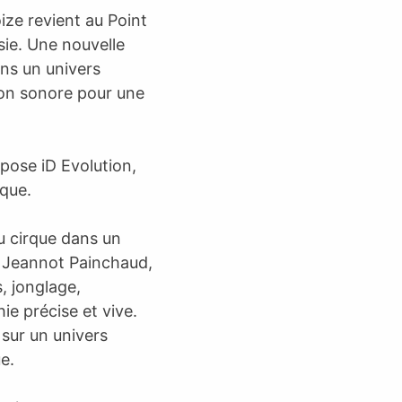
oize revient au Point
sie. Une nouvelle
ans un univers
ion sonore pour une
opose iD Evolution,
ique.
u cirque dans un
r Jeannot Painchaud,
s, jonglage,
e précise et vive.
sur un univers
e.