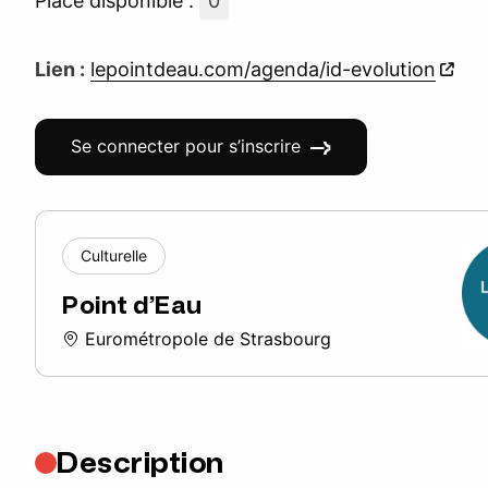
Place disponible :
0
Lien :
lepointdeau.com/agenda/id-evolution
Se connecter pour s’inscrire
Culturelle
Point d’Eau
Eurométropole de Strasbourg
Description