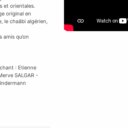
 et orientales.
ge original en
, le chaâbi algérien,
s amis qu’on
chant : Etienne
 Merve SALGAR -
 Bindermann