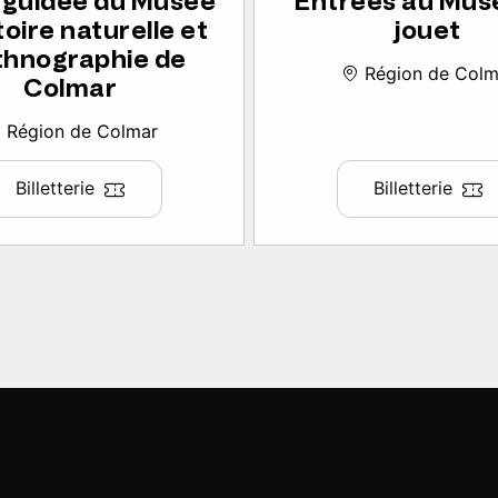
e guidée du Musée
Entrées au Mus
toire naturelle et
jouet
thnographie de
Région de Colm
Colmar
Région de Colmar
Billetterie
Billetterie