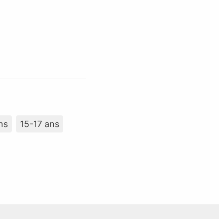
ns
15-17 ans