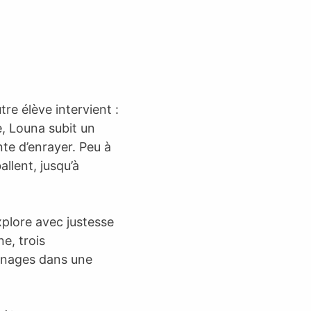
re élève intervient :
le, Louna subit un
nte d’enrayer. Peu à
allent, jusqu’à
xplore avec justesse
e, trois
nnages dans une