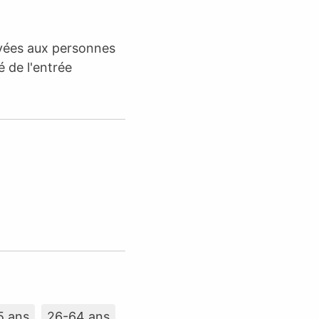
rvées aux personnes
é de l'entrée
5 ans
26-64 ans