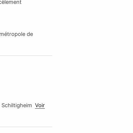
rcèlement
ométropole de
 Schiltigheim
Voir