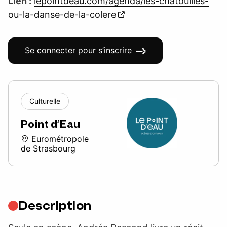
Lien :
lepointdeau.com/agenda/les-chatouilles-
ou-la-danse-de-la-colere
Se connecter pour s’inscrire
Culturelle
Point d’Eau
Eurométropole
de Strasbourg
Description