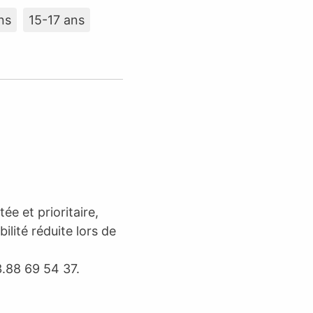
ns
15-17 ans
ée et prioritaire,
lité réduite lors de
.88 69 54 37.