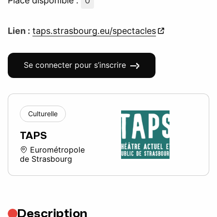
Place disponible :
0
Lien :
taps.strasbourg.eu/spectacles
Se connecter pour s’inscrire
Culturelle
TAPS
Eurométropole
de Strasbourg
Description