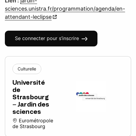
Lien :
jardin-
sciences.unistra.fr/programmation/agenda/en-
attendant-leclipse
Se connecter pour s’inscrire
Culturelle
Université
de
Strasbourg
– Jardin des
sciences
Eurométropole
de Strasbourg