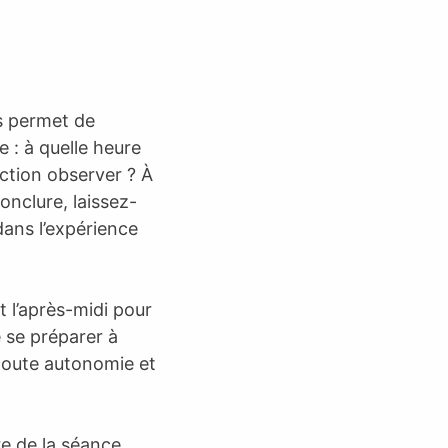
us permet de
e : à quelle heure
rection observer ? À
onclure, laissez-
ans l’expérience
t l’après-midi pour
de se préparer à
 toute autonomie et
e de la séance.