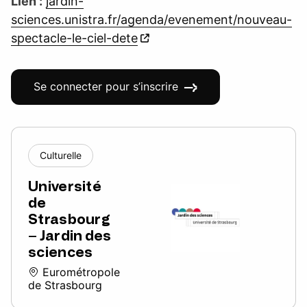
Lien :
jardin-
sciences.unistra.fr/agenda/evenement/nouveau-
spectacle-le-ciel-dete
Se connecter pour s’inscrire
Culturelle
Université
de
Strasbourg
– Jardin des
sciences
Eurométropole
de Strasbourg