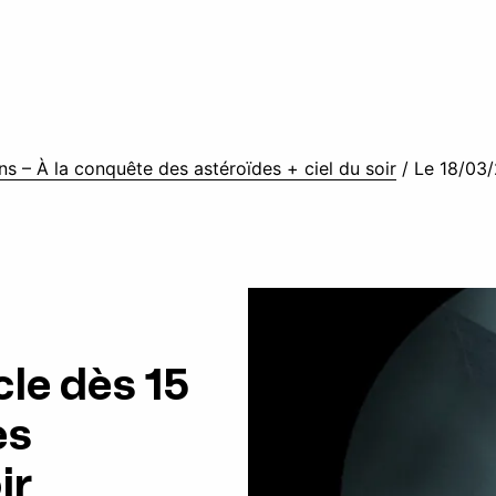
ns – À la conquête des astéroïdes + ciel du soir
/
Le 18/03/
le dès 15
es
ir