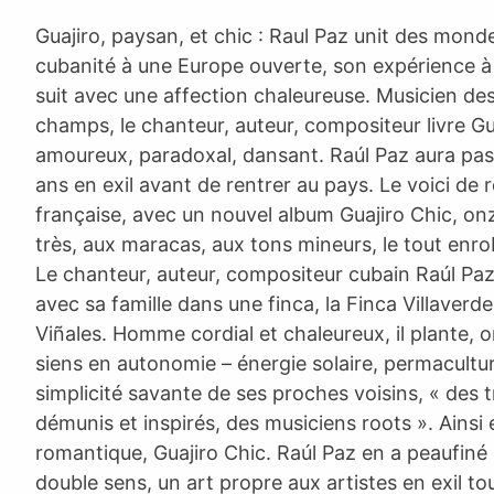
Guajiro, paysan, et chic : Raul Paz unit des mondes
cubanité à une Europe ouverte, son expérience à 
suit avec une affection chaleureuse. Musicien des
champs, le chanteur, auteur, compositeur livre Gu
amoureux, paradoxal, dansant. Raúl Paz aura pas
ans en exil avant de rentrer au pays. Le voici de 
française, avec un nouvel album Guajiro Chic, on
très, aux maracas, aux tons mineurs, le tout enro
Le chanteur, auteur, compositeur cubain Raúl Paz
avec sa famille dans une finca, la Finca Villaverde
Viñales. Homme cordial et chaleureux, il plante, o
siens en autonomie – énergie solaire, permaculture.
simplicité savante de ses proches voisins, « des tr
démunis et inspirés, des musiciens roots ». Ainsi e
romantique, Guajiro Chic. Raúl Paz en a peaufiné 
double sens, un art propre aux artistes en exil tou