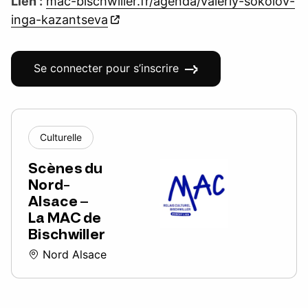
Lien :
mac-bischwiller.fr/agenda/valeriy-sokolov-
inga-kazantseva
Se connecter pour s’inscrire
Culturelle
Scènes du
Nord-
Alsace –
La MAC de
Bischwiller
Nord Alsace