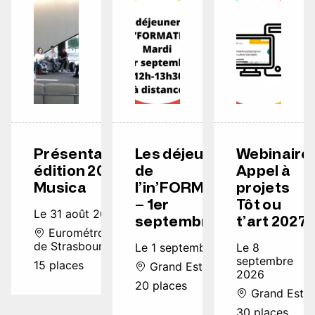
Présentation
Les déjeuners
Webinaire
édition 2026
de
Appel à
Musica
l’in’FORMATION
projets
– 1er
Tôt ou
Le 31 août 2026
septembre
t’art 2027
Eurométropole
de Strasbourg
Le 1 septembre 2026
Le 8
septembre
15 places
Grand Est
2026
20 places
Grand Est
30 places