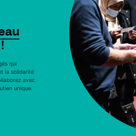
eau
!
és qui
 la solidarité
ollaborez avec
outien unique.