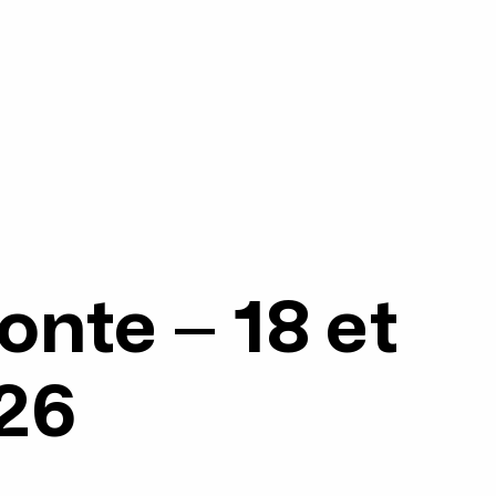
conte – 18 et
26