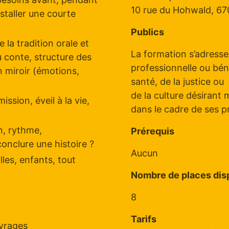
10 rue du Hohwald, 67
nstaller une courte
Publics
la tradition orale et
La formation s’adress
du conte, structure des
professionnelle ou bén
 miroir (émotions,
santé, de la justice ou
de la culture désirant 
ssion, éveil à la vie,
dans le cadre de ses pr
on, rythme,
Prérequis
onclure une histoire ?
Aucun
lles, enfants, tout
Nombre de places dis
8
Tarifs
uvrages