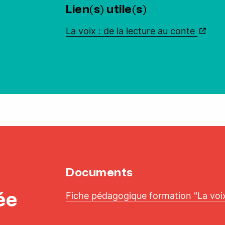
Lien(s) utile(s)
La voix : de la lecture au conte
Documents
ée
Fiche pédagogique formation "La voix