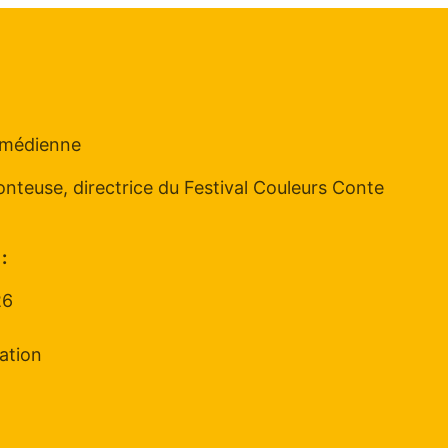
omédienne
onteuse, directrice du Festival Couleurs Conte
:
26
ation