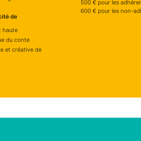
500 € pour les adhére
600 € pour les non-ad
cité de
x haute
que du conte
ue et créative de