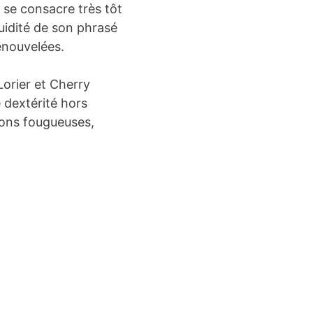
l se consacre très tôt
uidité de son phrasé
enouvelées.
Lorier et Cherry
 dextérité hors
ions fougueuses,