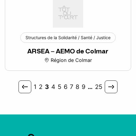
Structures de la Solidarité / Santé / Justice
ARSEA – AEMO de Colmar
Région de Colmar
1
2
3
4
5
6
7
8
9
…
25