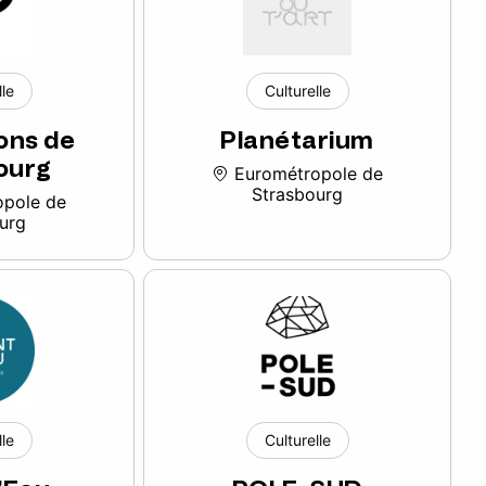
lle
Culturelle
ons de
Planétarium
ourg
Eurométropole de
Strasbourg
pole de
urg
lle
Culturelle