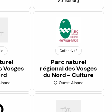
Strasbourg
lle
Collectivité
turel
Parc naturel
s Vosges
régional des Vosges
ord
du Nord – Culture
lsace
Ouest Alsace