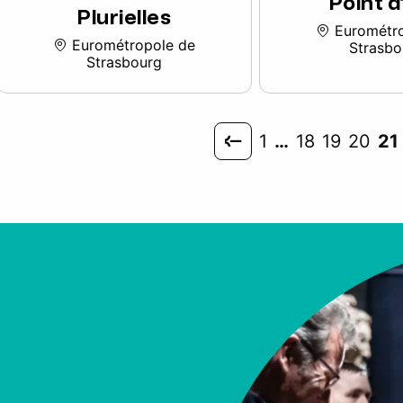
Point d
Plurielles
Eurométro
Eurométropole de
Strasbo
Strasbourg
1
…
18
19
20
21