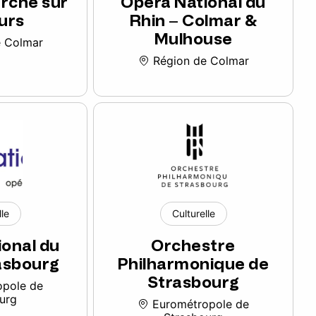
rche sur
Opéra National du
eurs
Rhin – Colmar &
Mulhouse
 Colmar
Région de Colmar
lle
Culturelle
ional du
Orchestre
rasbourg
Philharmonique de
Strasbourg
pole de
urg
Eurométropole de