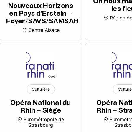
On nous ma
Nouveaux Horizons
les fl
en Pays d’Erstein –
Région de
Foyer/SAVS/SAMSAH
Centre Alsace
Culturelle
Culture
Opéra National du
Opéra Nat
Rhin – Siège
Rhin – St
Eurométropole de
Eurométro
Strasbourg
Strasbo