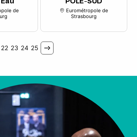
’Eau
POLE-SUD
pole de
Eurométropole de
urg
Strasbourg
22
23
24
25